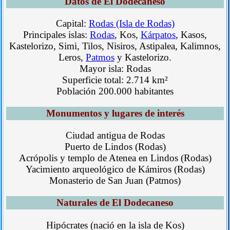
Datos de El Dodecaneso
Capital:
Rodas (Isla de Rodas)
Principales islas:
Rodas
, Kos,
Kárpatos
, Kasos,
Kastelorizo, Simi, Tilos, Nisiros, Astipalea, Kalimnos,
Leros,
Patmos
y Kastelorizo.
Mayor isla: Rodas
Superficie total: 2.714 km²
Población 200.000 habitantes
Monumentos y lugares de interés
Ciudad antigua de Rodas
Puerto de Lindos (Rodas)
Acrópolis y templo de Atenea en Lindos (Rodas)
Yacimiento arqueológico de Kámiros (Rodas)
Monasterio de San Juan (Patmos)
Naturales de El Dodecaneso
Hipócrates (nació en la isla de Kos)