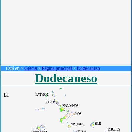
Está en >
Grecia
>
Página principal
>
Dodecaneso
Dodecaneso
El